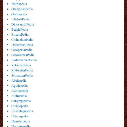
Nutriapedia
Orangutanpedia
Gorilapedia
LibelulaPedia
DinosaurioPedia
BeaglePedia
BoxersPedia
ChihuahuaPedia
DobermanPedia
GatopersaPedia
GatosiamesPedia
PastoralemanPedia
RetrieverPedia
RottweilerPedia
SchnauzerPedia
Abejapedia
Aguilapedia
Avispapedia
Buitrepedia
Cangrejopedia
Conejopedia
Escarabajopedia
Halconpedia
Hamsterpedia
Hormigapedia