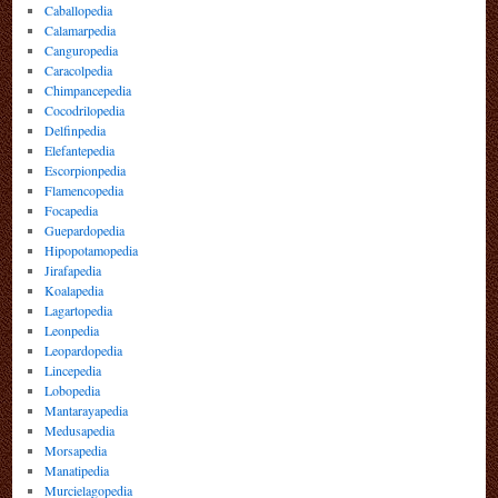
Caballopedia
Calamarpedia
Canguropedia
Caracolpedia
Chimpancepedia
Cocodrilopedia
Delfinpedia
Elefantepedia
Escorpionpedia
Flamencopedia
Focapedia
Guepardopedia
Hipopotamopedia
Jirafapedia
Koalapedia
Lagartopedia
Leonpedia
Leopardopedia
Lincepedia
Lobopedia
Mantarayapedia
Medusapedia
Morsapedia
Manatipedia
Murcielagopedia