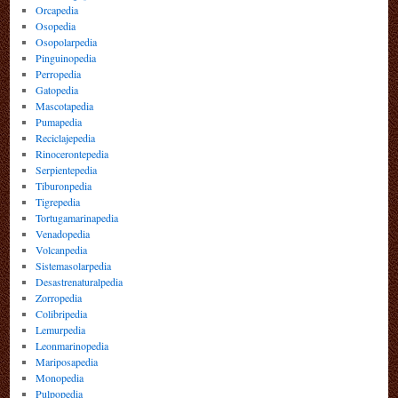
Orcapedia
Osopedia
Osopolarpedia
Pinguinopedia
Perropedia
Gatopedia
Mascotapedia
Pumapedia
Reciclajepedia
Rinocerontepedia
Serpientepedia
Tiburonpedia
Tigrepedia
Tortugamarinapedia
Venadopedia
Volcanpedia
Sistemasolarpedia
Desastrenaturalpedia
Zorropedia
Colibripedia
Lemurpedia
Leonmarinopedia
Mariposapedia
Monopedia
Pulpopedia