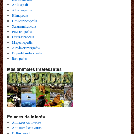
Ardillapedia
Albatrospedia
Hienapedia
Ornitorrincopedia
Salamandrapedia
Pavorealpedia
Cucarachapedia
Mapachepedia
Airedaleterrierpedia
Dogodeburdeospedia
Ranapedia
Más animales interesantes
Enlaces de interés
Animales carnivoros
Animales herbivoros
Delfin rosado