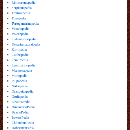
Rinocerontepedia
Serpientepedia
Tiburonpedia
Tigrepedia
Tortugamarinapedia
Venadopedia
Volcanpedia
Sistemasolarpedia
Desastrenaturalpedia
Zorropedia
Colibripedia
Lemurpedia
Leonmarinopedia
Mariposapedia
Monopedia
Pulpopedia
Nutriapedia
Orangutanpedia
Gorilapedia
LibelulaPedia
DinosaurioPedia
BeaglePedia
BoxersPedia
ChihuahuaPedia
DobermanPedia