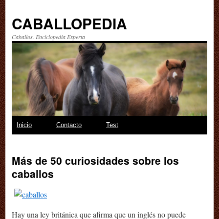
CABALLOPEDIA
Caballos. Enciclopedia Experta
Saltar
Inicio
Contacto
Test
al
Más de 50 curiosidades sobre los
contenido
caballos
Hay una ley británica que afirma que un inglés no puede