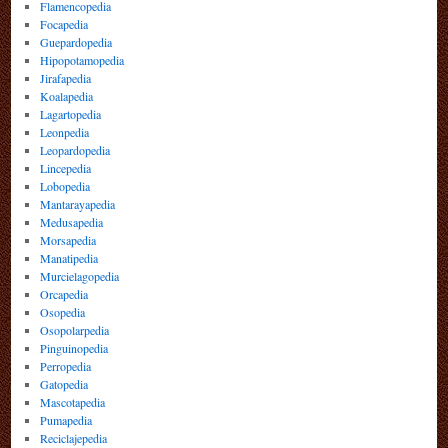
Flamencopedia
Focapedia
Guepardopedia
Hipopotamopedia
Jirafapedia
Koalapedia
Lagartopedia
Leonpedia
Leopardopedia
Lincepedia
Lobopedia
Mantarayapedia
Medusapedia
Morsapedia
Manatipedia
Murcielagopedia
Orcapedia
Osopedia
Osopolarpedia
Pinguinopedia
Perropedia
Gatopedia
Mascotapedia
Pumapedia
Reciclajepedia